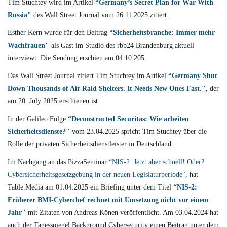
Tim Stuchtey wird im Artikel
“Germany’s Secret Plan for War With
Russia"
des Wall Street Journal vom 26.11.2025 zitiert.
Esther Kern wurde für den Beitrag
“Sicherheitsbranche: Immer mehr
Wachfrauen"
als Gast im Studio des rbb24 Brandenburg aktuell
interviewt. Die Sendung erschien am 04.10.205.
Das Wall Street Journal zitiert Tim Stuchtey im Artikel
“Germany Shut
Down Thousands of Air-Raid Shelters. It Needs New Ones Fast."
,
der
am 20. July 2025 erschienen ist.
In der Galileo Folge
“Deconstructed Securitas: Wie arbeiten
Sicherheitsdienste?"
vom 23.04.2025 spricht Tim Stuchtey über die
Rolle der privaten Sicherheitsdienstleister in Deutschland.
Im Nachgang an das PizzaSeminar
“NIS-2: Jetzt aber schnell! Oder?
Cybersicherheitsgesetzgebung in der neuen Legislaturperiode"
, hat
Table.Media am 01.04.2025 ein Briefing unter dem Titel
“NIS-2:
Früherer BMI-Cyberchef rechnet mit Umsetzung nicht vor einem
Jahr"
mit Zitaten von Andreas Könen veröffentlicht. Am 03.04.2024 hat
auch der Tagesspiegel Background Cybersecurity einen Beitrag unter dem