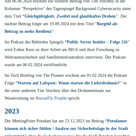
Am 06.06.2024 erschien ein weiterer Beitrag von Tim Stuchtey in der
Kolumne “Perspektive" des Tagesspiegel Background Cybersecurity unter
dem Titel
“Gleichgültigkeit, Zweifel und glaubhaftes Drohen"
. Der
nächste Beitrag folgte am 19.09.2024 mit dem Titel “
Bargeld als
Beitrag zu mehr Resilienz
“.
Im Podcast des Behörden Spiegels
“Public Sector Insider – Folge 216"
wird Esther Kern zu ihrer Arbeit am BIGS und ihrer Forschung zu
Weltraumsicherheit und Satelliteninfrastruktur interviewt. Der Podcast
wurde am 06.02.2024 veröffentlicht.
Im Tech Briefing von The Pioneer erschien am 01.02.2024 die Podcast
Folge
“Warten auf Luftpost: Wann starten die Lieferdrohnen?"
in
der unter anderem Tim Stuchtey über den Drohneneinsatz zur
Wasserrettung im
RescueFly Projekt
spricht.
2023
Der MeetingPoint Potsdam hat am 23.12.2023 im Beitrag
“Potsdamer
können sich sicher fühlen / Analyse zur Sicherheitslage in der Stadt