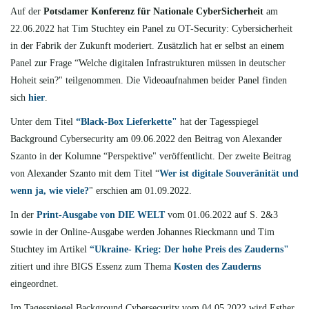
Auf der
Potsdamer Konferenz für Nationale CyberSicherheit
am
22.06.2022 hat Tim Stuchtey ein Panel zu OT-Security: Cybersicherheit
in der Fabrik der Zukunft moderiert. Zusätzlich hat er selbst an einem
Panel zur Frage “Welche digitalen Infrastrukturen müssen in deutscher
Hoheit sein?" teilgenommen. Die Videoaufnahmen beider Panel finden
sich
hier
.
Unter dem Titel
“Black-Box Lieferkette"
hat der Tagesspiegel
Background Cybersecurity am 09.06.2022 den Beitrag von Alexander
Szanto in der Kolumne “Perspektive" veröffentlicht. Der zweite Beitrag
von Alexander Szanto mit dem Titel “
Wer ist digitale Souveränität und
wenn ja, wie viele?
" erschien am 01.09.2022.
In der
Print-Ausgabe von DIE WELT
vom 01.06.2022 auf S. 2&3
sowie in der Online-Ausgabe werden Johannes Rieckmann und Tim
Stuchtey im Artikel
“Ukraine- Krieg:
Der hohe Preis des Zauderns"
zitiert und ihre BIGS Essenz zum Thema
Kosten des Zauderns
eingeordnet.
Im Tagesspiegel Background Cybersecurity vom 04.05.2022 wird Esther