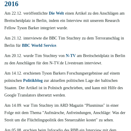
2016
Am 22.12. veröffentlichte
Die Welt
einen Artikel zu den Anschlägen am
Breitscheidplatz in Berlin, indem ein Interview mit unserem Research
Fellow Tyson Barker integriert wurde.
Am 21.12. interviewte die BBC Tim Stuchtey zu dem Terroranschlag in
Berlin für
BBC World Service
.
Am 20.12. wurde Tim Stuchtey von
N-TV
am Breitscheidplatz in Berlin
zu den Anschlägen für den N-TV.de Livestream interviewt.
Am 14.12. erschienen Tyson Barkers Forschungsergebnisse auf einem
polnischen
Politikblog
zur aktuellen politischen Lage der baltischen
Staaten. Der Artikel ist in Polnisch geschrieben, und kann mit Hilfe des
Google Translators übersetzt werden.
Am 14.09. war Tim Stuchtey im ARD Magazin “Plusminus" in einer
Folge mit dem Thema “Aufmärsche, Anfreindungen, Anschläge: Was der
Streit um die Flüchtlingspolitik den Steuerzahler kostet" zu sehen.
Am 05.08. erschien beim Inforadio des RBB ein Interview mit dem