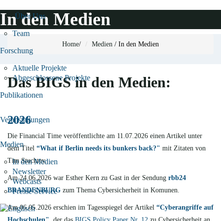
In den Medien
Über Uns
Team
Home
/
Medien
/
In den Medien
Forschung
Aktuelle Projekte
Abgeschlossene Projekte
Das BIGS in den Medien:
Publikationen
2026
Veranstaltungen
Die Financial Time veröffentlichte am 11.07.2026 einen Artikel unter
Medien
dem Titel
“What if Berlin needs its bunkers back?"
mit Zitaten von
Tim Stuchtey.
In den Medien
Newsletter
Am 24.06.2026 war Esther Kern zu Gast in der Sendung
rbb24
Webcasts
BRANDENBURG
zum Thema Cybersicherheit in Komunen.
Presse Service
Am 06.05.2026 erschien im Tagesspiegel der Artikel
“
Cyberangriffe auf
Hochschulen"
, der
das
BIGS Policy Paper Nr. 12
zu Cybersicherheit an