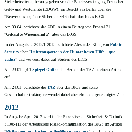
Sicherheitsdienst, herausgegeben von der Bundesvereinigung Deutscher
Geld- und Wertdienste (BDGW), im Bericht aus Berlin über die
“Neuvermessung" der Sicherheitswirtschaft durch das BIGS.
Am 09.04. berichtete
das ZDF in einem Beitrag von Frontal 21
“
Gekaufte Wissenschaft?
" über das BIGS.
In der Ausgabe 2-2012/1-2013 berichtete
Alexander Kling von
Public
Security
über “
Lufttransporte in der Humanitären Hilfe – quo
vadis?
" und verweist dabei auf Studien des BIGS.
Am 29.01. griff
Spiegel Online
den Bericht der TAZ in einem Artikel
auf.
Am 24.01. berichtete
die
TAZ
über das BIGS und seine
Gesellschafterstruktur, verwendet dabei aber ein nicht genehmigtes Zitat.
2012
In Ausgabe April 2012 wird in der Europäischen Sicherheit & Technik
S.108-111 der Arbeitskreis Risikokommunikation des BIGS im Artikel
“
Risikokommunikation im Bevölkerungsschutz
" von Hans-Peter