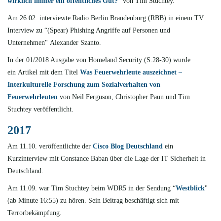
wirklich immer ein öffentliches Gut?
" v
on Tim Stuchtey.
Am 26.02. interviewte Radio Berlin Brandenburg (RBB) in einem TV
Interview zu “(Spear) Phishing Angriffe auf Personen und
Unternehmen"
Alexander Szanto.
In der 01/2018 Ausgabe von
Homeland Security
(S.28-30) wurde
ein
Artikel mit dem Titel
Was Feuerwehrleute auszeichnet –
Interkulturelle Forschung zum Sozialverhalten von
Feuerwehrleuten
von Neil Ferguson, Christopher Paun und Tim
Stuchtey veröffentlicht.
2017
Am 11.10. veröffentlichte der
Cisco Blog Deutschland
ein
Kurzinterview mit Constance Baban über die Lage der IT Sicherheit in
Deutschland.
Am 11.09. war Tim Stuchtey beim WDR5 in der Sendung “
Westblick
"
(ab Minute 16:55) zu hören. Sein Beitrag beschäftigt sich mit
Terrorbekämpfung.