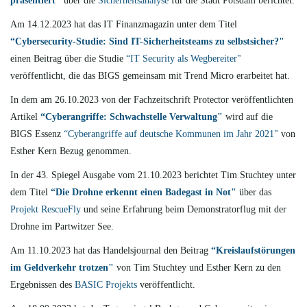
präsentiert"
über die
Sicherheitsanalyse
für die Stadt Potsdam berichtet.
Am 14.12.2023 hat das IT Finanzmagazin unter dem Titel
“Cybersecurity-Studie: Sind IT-Sicherheitsteams zu selbstsicher?"
einen Beitrag über die Studie
“IT Security als Wegbereiter"
veröffentlicht, die das BIGS gemeinsam mit Trend Micro erarbeitet hat.
In dem am 26.10.2023 von der Fachzeitschrift Protector veröffentlichten
Artikel
“Cyberangriffe: Schwachstelle Verwaltung"
wird auf die
BIGS Essenz
“Cyberangriffe auf deutsche Kommunen im Jahr 2021"
von
Esther Kern Bezug genommen.
In der 43. Spiegel Ausgabe vom 21.10.2023 berichtet Tim Stuchtey unter
dem Titel
“Die Drohne erkennt einen Badegast in Not"
über das
Projekt RescueFly
und seine Erfahrung beim Demonstratorflug mit der
Drohne im Partwitzer See.
Am 11.10.2023 hat das Handelsjournal den Beitrag
“Kreislaufstörungen
im Geldverkehr trotzen"
von Tim Stuchtey und Esther Kern zu den
Ergebnissen des
BASIC Projekts
veröffentlicht.