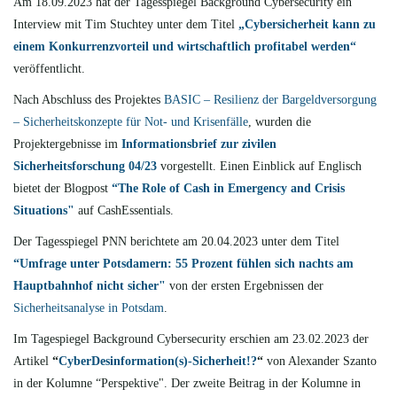
Am 18.09.2023 hat der Tagesspiegel Background Cybersecurity ein
Interview mit Tim Stuchtey unter dem Titel
„Cybersicherheit kann zu
einem Konkurrenzvorteil und wirtschaftlich profitabel werden“
veröffentlicht.
Nach Abschluss des Projektes
BASIC – Resilienz der Bargeldversorgung
– Sicherheitskonzepte für Not- und Krisenfälle
, wurden die
Projektergebnisse im
Informationsbrief zur zivilen
Sicherheitsforschung 04/23
vorgestellt. Einen Einblick auf Englisch
bietet der Blogpost
“
The Role of Cash in Emergency and Crisis
Situations"
auf CashEssentials.
Der Tagesspiegel PNN berichtete am 20.04.2023 unter dem Titel
“Umfrage unter Potsdamern: 55 Prozent fühlen sich nachts am
Hauptbahnhof nicht sicher"
von der ersten Ergebnissen der
Sicherheitsanalyse in Potsdam
.
Im Tagespiegel Background Cybersecurity erschien am 23.02.2023 der
Artikel
“
CyberDesinformation(s)-Sicherheit!?
“
von Alexander Szanto
in der Kolumne “Perspektive". Der zweite Beitrag in der Kolumne in