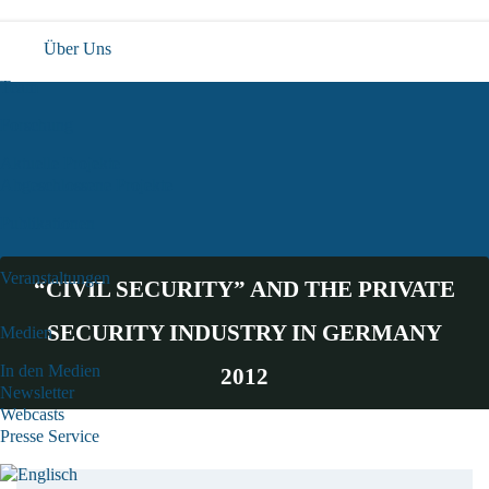
Über Uns
Team
Forschung
Aktuelle Projekte
Abgeschlossene Projekte
Publikationen
Veranstaltungen
“CIVIL SECURITY” AND THE PRIVATE
SECURITY INDUSTRY IN GERMANY
Medien
In den Medien
2012
Newsletter
Webcasts
Presse Service