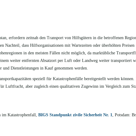
istan, erfordern zeitnah den Transport von Hilfsgütern in die betroffenen Regi
en Nachteil, dass Hilfsorganisationen mit Wartezeiten oder überhöhten Preisen 
ophenregionen in den meisten Fällen nicht möglich, da marktübliche Transport
 einem weiter entfernten Absatzort per Luft oder Landweg weiter transportiert
ter und Dienstleistungen in Kauf genommen werden.
nsportkapazitäten speziell für Katastrophenfälle bereitgestellt werden können.
 für Luftfracht, aber zugleich einen qualitativen Zugewinn im Vergleich zum St
n im Katastrophenfall,
BIGS Standpunkt zivile Sicherheit Nr. 1
, Potsdam: Br