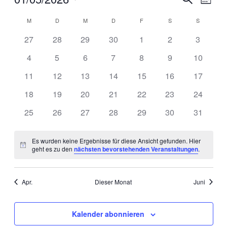
Monat
Ansi
Suche
Datum
Navi
Kalender
M
MONTAG
D
DIENSTAG
M
MITTWOCH
D
DONNERSTAG
F
FREITAG
S
SAMSTAG
und
S
SONNTA
wählen.
von
Ansichten,
0
0
0
0
0
0
0
27
28
29
30
1
2
3
Veranstaltungen
Navigatio
Veranstaltungen
Veranstaltungen
Veranstaltungen
Veranstaltungen
Veranstaltungen
Veranstaltungen
Veransta
0
0
0
0
0
0
0
4
5
6
7
8
9
10
Veranstaltungen
Veranstaltungen
Veranstaltungen
Veranstaltungen
Veranstaltungen
Veranstaltungen
Veransta
0
0
0
0
0
0
0
11
12
13
14
15
16
17
Veranstaltungen
Veranstaltungen
Veranstaltungen
Veranstaltungen
Veranstaltungen
Veranstaltungen
Veransta
0
0
0
0
0
0
0
18
19
20
21
22
23
24
Veranstaltungen
Veranstaltungen
Veranstaltungen
Veranstaltungen
Veranstaltungen
Veranstaltungen
Veransta
0
0
0
0
0
0
0
25
26
27
28
29
30
31
Veranstaltungen
Veranstaltungen
Veranstaltungen
Veranstaltungen
Veranstaltungen
Veranstaltungen
Veransta
Es wurden keine Ergebnisse für diese Ansicht gefunden. Hier
Hinweis
geht es zu den
nächsten bevorstehenden Veranstaltungen
.
Apr.
Dieser Monat
Juni
Kalender abonnieren