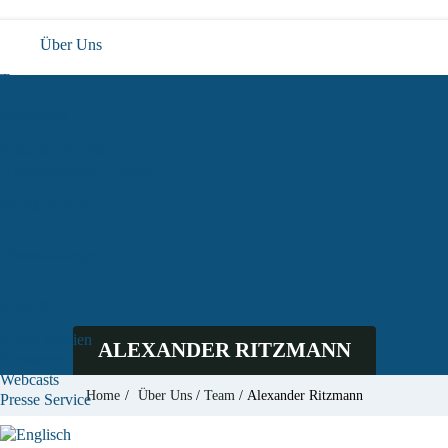
Über Uns
Team
Forschung
Aktuelle Projekte
Abgeschlossene Projekte
Publikationen
Veranstaltungen
Medien
In den Medien
ALEXANDER RITZMANN
Newsletter
Webcasts
Home
/
Über Uns
/
Team
/
Alexander Ritzmann
Presse Service