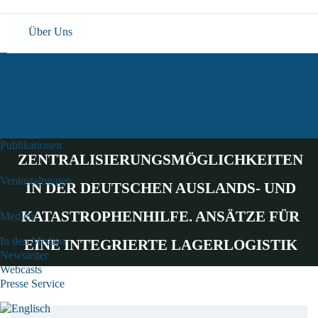
Über Uns
Team
Forschung
Aktuelle Projekte
Abgeschlossene Projekte
Publikationen
ZENTRALISIERUNGSMÖGLICHKEITEN
Veranstaltungen
IN DER DEUTSCHEN AUSLANDS- UND
KATASTROPHENHILFE. ANSÄTZE FÜR
Medien
In den Medien
EINE INTEGRIERTE LAGERLOGISTIK
Newsletter
Webcasts
Presse Service