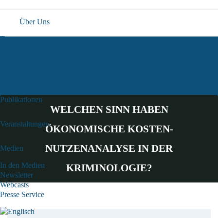
Über Uns
Team
Forschung
Aktuelle Projekte
Abgeschlossene Projekte
Publikationen
WELCHEN SINN HABEN
Veranstaltungen
ÖKONOMISCHE KOSTEN-
NUTZENANALYSE IN DER
Medien
In den Medien
KRIMINOLOGIE?
Newsletter
Webcasts
Presse Service