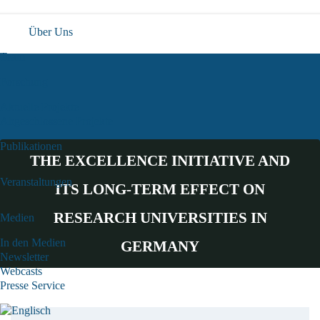
Über Uns
Team
Forschung
Aktuelle Projekte
Abgeschlossene Projekte
Publikationen
THE EXCELLENCE INITIATIVE AND
Veranstaltungen
ITS LONG-TERM EFFECT ON
RESEARCH UNIVERSITIES IN
Medien
In den Medien
GERMANY
Newsletter
Webcasts
Presse Service