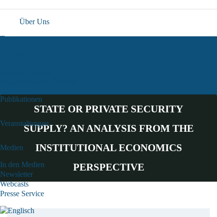
Über Uns
Team
Forschung
Aktuelle Projekte
Abgeschlossene Projekte
Publikationen
STATE OR PRIVATE SECURITY
Veranstaltungen
SUPPLY? AN ANALYSIS FROM THE
INSTITUTIONAL ECONOMICS
Medien
In den Medien
PERSPECTIVE
Newsletter
Webcasts
Presse Service