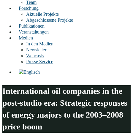
Team
Forschung
Aktuelle Projekte
Abgeschlossene Projekte
Publikationen
Veranstaltungen
Medien
In den Medien
Newsletter
Webcasts
Presse Service
International oil companies in the
post-studio era: Strategic responses
of energy majors to the 2003–2008
price boom