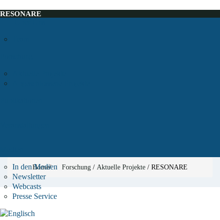
RESONARE
Über Uns
Team
Forschung
Aktuelle Projekte
Abgeschlossene Projekte
Publikationen
Veranstaltungen
Medien
In den Medien
Home
/
Forschung
/
Aktuelle Projekte
/
RESONARE
Newsletter
Webcasts
Presse Service