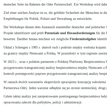
deutscher Seite im Rahmen der Oder Partnerschaft. Ein Workshop wird dabei a
Ziel einer solchen Analyse ist es, die gefühlte Sicherheit der Menschen in d
Empfehlungen für Politik, Polizei und Verwaltung zu entwickeln.
Die Workshops dienen dem Austausch essentieller deutscher und polnischer
Projekt identifiziert und prüft
Potentiale und Herausforderungen
für die 
bewertet. Darüber hinaus möchten wir mögliche
Fördermittelgeber
identifi
Układ z Schengen z 1985 r. ułatwił ruch i podróże między wieloma krajami 
na granicy między Niemcami a Polską. W przeszłości w tym regionie zawi
W 2023 r., wraz z polskim partnerem z Polskiej Platformy Bezpieczeństw
przygotowania transgranicznej analizy bezpieczeństwa między Niemcami a
kontroli przestępczości poprzez przygotowanie transgranicznej analizy bezp
W ramach dwóch warsztatów eksperckich opracujemy koncepcję wdrożenia tran
Partnerstwa Odry. Jeden warsztat odbędzie się po stronie niemieckiej, drugi p
Celem takiej analizy jest zarejestrowanie postrzeganego bezpieczeństwa lud
opracowania zaleceń dla polityków, policji i administracji.