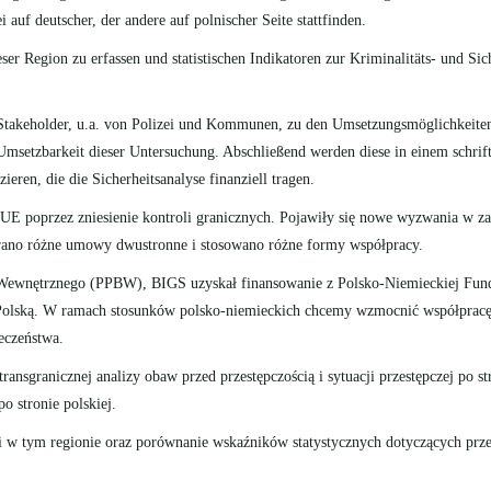
uf deutscher, der andere auf polnischer Seite stattfinden.
ieser Region zu erfassen und statistischen Indikatoren zur Kriminalitäts- und Si
 Stakeholder, u.a. von Polizei und Kommunen, zu den Umsetzungsmöglichkeiten 
Umsetzbarkeit dieser Untersuchung. Abschließend werden diese in einem schri
zieren, die die Sicherheitsanalyse finanziell tragen.
UE poprzez zniesienie kontroli granicznych. Pojawiły się nowe wyzwania w zak
erano różne umowy dwustronne i stosowano różne formy współpracy.
a Wewnętrznego (PPBW), BIGS uzyskał finansowanie z Polsko-Niemieckiej Fund
 Polską. W ramach stosunków polsko-niemieckich chcemy wzmocnić współpracę 
ieczeństwa.
sgranicznej analizy obaw przed przestępczością i sytuacji przestępczej po str
o stronie polskiej.
zi w tym regionie oraz porównanie wskaźników statystycznych dotyczących przes