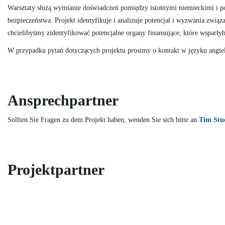
Warsztaty służą wymianie doświadczeń pomiędzy istotnymi niemieckimi i pol
bezpieczeństwa. Projekt identyfikuje i analizuje potencjał i wyzwania zwią
chcielibyśmy zidentyfikować potencjalne organy finansujące, które wsparły
W przypadku pytań dotyczących projektu prosimy o kontakt w języku angi
Ansprechpartner
Sollten Sie Fragen zu dem Projekt haben, wenden Sie sich bitte an
Tim Stu
Projektpartner