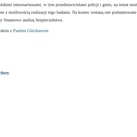
skimi interesariuszami, w tym przedstawicielami policji i gmin, na temat możl
zane z możliwością realizacji tego badania. Na koniec zostaną one podsumowan
by finansowo analizę bezpieczeństwa.
elskim z
Paulem Glöcknerem.
chtey
.