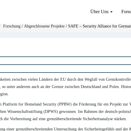
r German-Polish Endeavors
Über Uns
Fors
Forschung
/
Abgeschlossene Projekte
/
SAFE – Security Alliance for Germa
iten zwischen vielen Ländern der EU durch den Wegfall von Grenzkontrollen 
 so unter anderem auch an der Grenze zwischen Deutschland und Polen. Histori
gion.
 Platform for Homeland Security (PPBW) die Förderung für ein Projekt zur V
schen Wissenschaftsstiftung (DPWS) gewonnen. Im Rahmen der deutsch-polnisc
die Vorbereitung auf eine grenzüberschreitende Sicherheitsanalyse stärken.
ng einer grenzüberschreitenden Untersuchung des Sicherheitsgefühls und der K