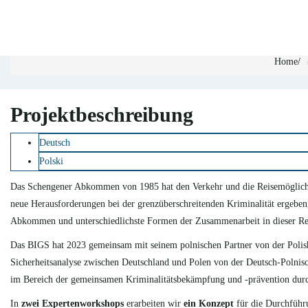
SAFE – Security Alliance fo
Home
/
Projektbeschreibung
Deutsch
Polski
Das Schengener Abkommen von 1985 hat den Verkehr und die Reisemöglichke
neue Herausforderungen bei der grenzüberschreitenden Kriminalität ergeben,
Abkommen und unterschiedlichste Formen der Zusammenarbeit in dieser Re
Das BIGS hat 2023 gemeinsam mit seinem polnischen Partner von der Polish
Sicherheitsanalyse zwischen Deutschland und Polen von der Deutsch-Polni
im Bereich der gemeinsamen Kriminalitätsbekämpfung und -prävention durch 
In
zwei Expertenworkshops
erarbeiten wir
ein Konzept
für die Durchführu