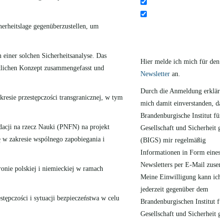
cherheitslage gegenüberzustellen, um
einer solchen Sicherheitsanalyse. Das
Hier melde ich mich für de
ftlichen Konzept zusammengefasst und
Newsletter
an.
Durch die Anmeldung erklär
resie przestępczości transgranicznej, w tym
mich damit einverstanden, d
Brandenburgische Institut fü
acji na rzecz Nauki (PNFN) na projekt
Gesellschaft und Sicherhei
w zakresie wspólnego zapobiegania i
(BIGS) mir regelmäßig
Informationen in Form eine
Newsletters per E-Mail zuse
onie polskiej i niemieckiej w ramach
Meine Einwilligung kann ic
jederzeit gegenüber dem
tępczości i sytuacji bezpieczeństwa w celu
Brandenburgischen Institut f
Gesellschaft und Sicherhei