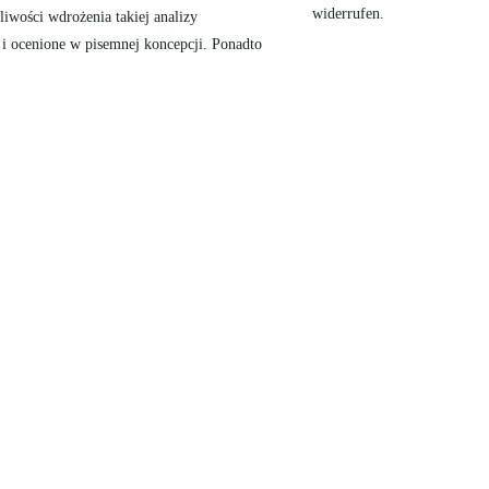
widerrufen.
iwości wdrożenia takiej analizy
e i ocenione w pisemnej koncepcji. Ponadto