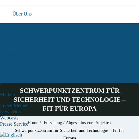
Über Uns
Team
Forschung
Aktuelle Projekte
Abgeschlossene Projekte
Publikationen
Veranstaltungen
SCHWERPUNKTZENTRUM FÜR
Medien
SICHERHEIT UND TECHNOLOGIE –
In den Medien
FIT FÜR EUROPA
Newsletter
Webcasts
Home
/
Forschung
/
Abgeschlossene Projekte
/
Presse Service
Schwerpunktzentrum für Sicherheit und Technologie – Fit für
Europa