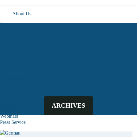
About Us
Team
Research
Current Projects
Completed Projects
Publikationen
Veranstaltungen
Medien
In the Media
ARCHIVES
Newsletter
Webinars
Press Service